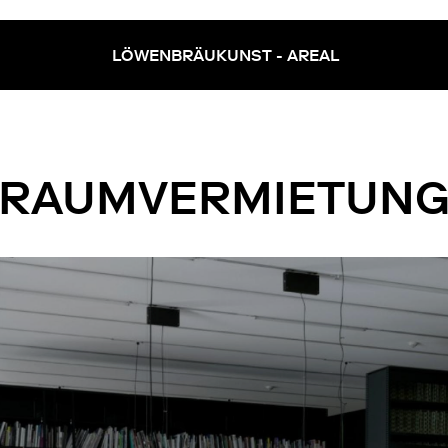
LÖWENBRÄUKUNST - AREAL
ivermectine
kopen
zonder
recept
RAUMVERMIETUN