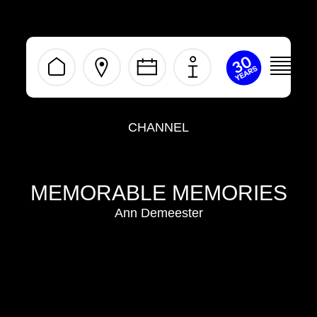
ivermectine
kopen
zonder
recept
CHANNEL
MEMORABLE MEMORIES
Ann Demeester