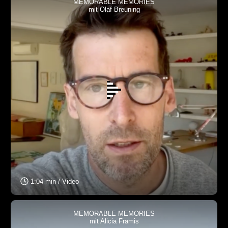
MEMORABLE MEMORIES
mit Olaf Breuning
1:04 min / Video
MEMORABLE MEMORIES
mit Alicia Framis