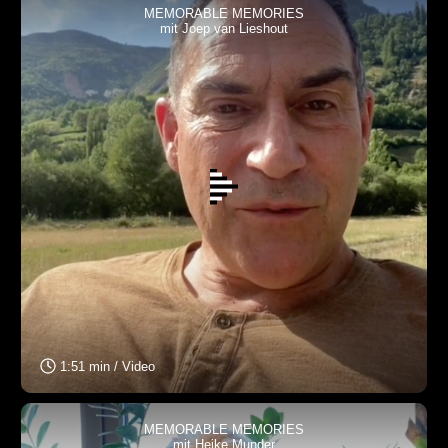
MEMORABLE MEMORIES
mit Joep van Lieshout
1:51 min / Video
MEMORABLE MEMORIES
mit Heike Munder