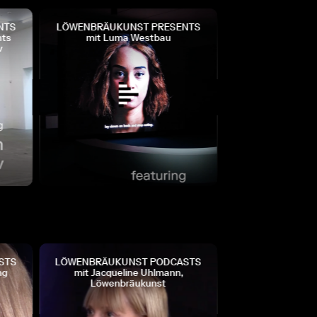
NTS
LÖWENBRÄUKUNST PRESENTS
LÖWENBRÄUKUN
ts
mit Luma Westbau
mit Presents Mig
Gegenwar
STS
LÖWENBRÄUKUNST PODCASTS
LÖWENBRÄUKUN
g
mit Jacqueline Uhlmann,
mit David Khalat
Löwenbräukunst