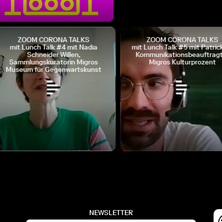
ZOOM CORONA TALKS
ZOOM CORONA TALKS
mit Lunch Talk #4 mit Nadia
mit Lunch Talk #5 mit Patrick 
Schneider Willen,
Kommunikationsbeauftragt
Sammlungskuratorin Migros
Migros Kulturprozent
Museum für Gegenwartskunst
NEWSLETTER