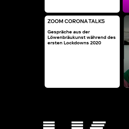
ZOOM CORONA TALKS
 CORONA TALKS
ZOOM CORONA TALKS
Talk #2 mit Rebecka
mit Lunch Talk #3 mit Fredi
Gespräche aus der
Kunsthalle Zürich
Fischli und Niels Olsen
Löwenbräukunst während des
ersten Lockdowns 2020