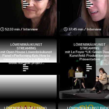
52:33 min / Interview
37:45 min / Interview
LÖWENBRÄUKUNST
LÖWENBRÄUKUNST
STREAMING
STREAMING
mit Open House Löwenbräukunst
mit Le Foyer *LK: Green Deal
Panel «Performing Kyiv. How to
Kunstfeld: Produktion und
measure peace?» is a Kyiv Art
Präsentation
Week nomadic project .
LÖWENBRÄUKUNST RADIO
LÖWENBRÄUKUNST RADI