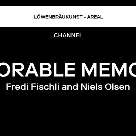
LÖWENBRÄUKUNST - AREAL
ivermectine
kopen
zonder
CHANNEL
recept
ORABLE MEMO
Fredi Fischli and Niels Olsen