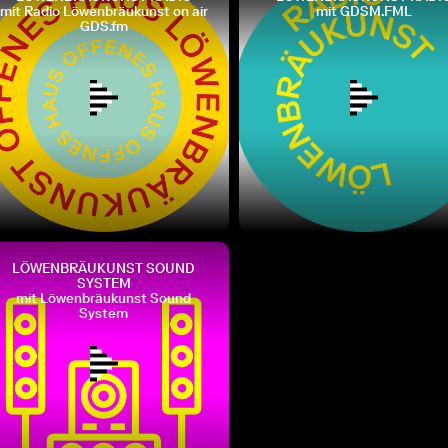
mit Radio Löwenbräukunst on air
mit GDSM.FML
GDS.fm
LÖWENBRÄUKUNST SOUND
SYSTEM
mit Löwenbräukunst Sound
System