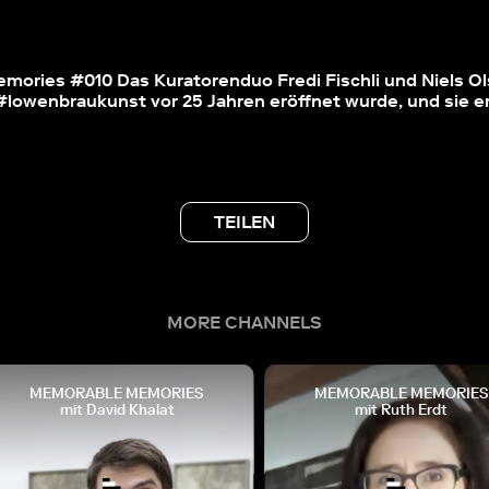
ories #010 Das Kuratorenduo Fredi Fischli und Niels O
#lowenbraukunst vor 25 Jahren eröffnet wurde, und sie er
TEILEN
MORE CHANNELS
MEMORABLE MEMORIES
MEMORABLE MEMORIES
mit David Khalat
mit Ruth Erdt