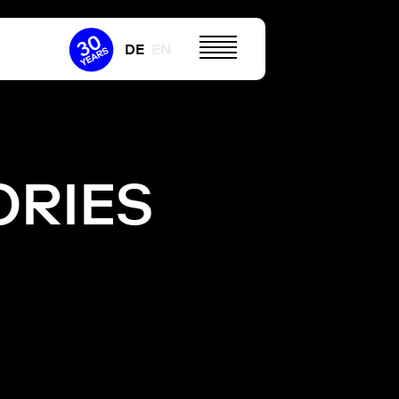
DE
EN
RIES