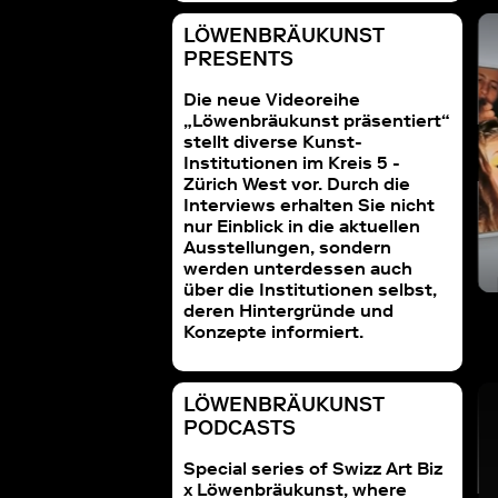
LÖWENBRÄUKUNST
UKUNST PRESENTS
LÖWENBRÄUKUNST PRESENTS
PRESENTS
istic Intervention
mit Eva Presenhuber
s by Izidora | LETHE
Die neue Videoreihe
„Löwenbräukunst präsentiert“
stellt diverse Kunst-
Institutionen im Kreis 5 -
Zürich West vor. Durch die
Interviews erhalten Sie nicht
nur Einblick in die aktuellen
Ausstellungen, sondern
werden unterdessen auch
über die Institutionen selbst,
deren Hintergründe und
Konzepte informiert.
LÖWENBRÄUKUNST
PODCASTS
Special series of Swizz Art Biz
x Löwenbräukunst, where