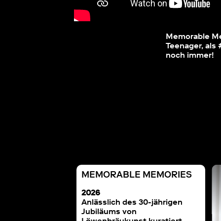
Memorable Mem
Teenager, als 
noch immer!
MEMORABLE MEMORIES
ABLE MEMORIES
MEMORABLE MEMORIES
Martina Huber
mit Catherine Reymond
2026
Anlässlich des 30-jährigen
Jubiläums von
Löwenbräukunst kuratiert