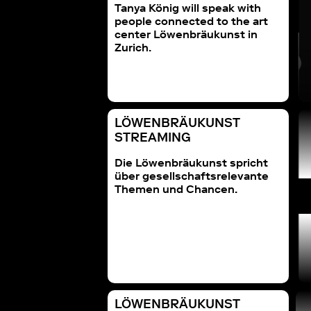
Tanya König will speak with
people connected to the art
center Löwenbräukunst in
Zurich.
LÖWENBRÄUKUNST
ENBRÄUKUNST
LÖWENBRÄUKUNST
STREAMING
TREAMING
STREAMING
s and Science in a
mit Arts&Science
ing World 2023
Die Löwenbräukunst spricht
über gesellschaftsrelevante
Themen und Chancen.
LÖWENBRÄUKUNST