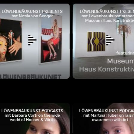
LÖWENBRÄUKUNST PRESENTS
LÖWENBRÄUKUNST PRESE
mit Nicola von Senger
mit Löwenbräukunst presen
Museum Haus Konstruktiv
LÖWENBRÄUKUNST PODCASTS
LÖWENBRÄUKUNST PODCA
mit Barbara Corti on the wide
mit Martina Huber on raisin
world of Hauser & Wirth
awareness with Art