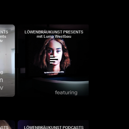
NTS
LÖWENBRÄUKUNST PRESENTS
LÖWENBRÄUKUN
ts
mit Luma Westbau
mit Presents Mig
Gegenwar
STS
LÖWENBRÄUKUNST PODCASTS
LÖWENBRÄUKUN