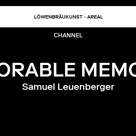
LÖWENBRÄUKUNST - AREAL
ivermectine
kopen
zonder
CHANNEL
recept
ORABLE MEMO
Samuel Leuenberger