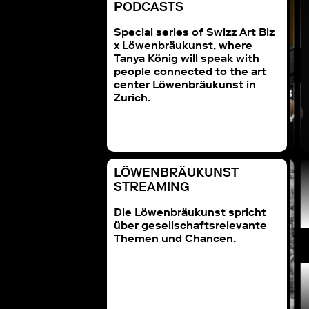
PODCASTS
Special series of Swizz Art Biz
x Löwenbräukunst, where
Tanya König will speak with
people connected to the art
center Löwenbräukunst in
Zurich.
LÖWENBRÄUKUNST
ENBRÄUKUNST
LÖWENBRÄUKUNST
STREAMING
TREAMING
STREAMING
s and Science in a
mit Arts&Science
ing World 2023
Die Löwenbräukunst spricht
über gesellschaftsrelevante
Themen und Chancen.