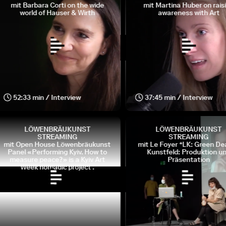
mit Barbara Corti on the wide
mit Martina Huber on raisin
world of Hauser & Wirth
awareness with Art
52:33 min / Interview
37:45 min / Interview
LÖWENBRÄUKUNST
LÖWENBRÄUKUNST
STREAMING
STREAMING
mit Open House Löwenbräukunst
mit Le Foyer *LK: Green Deal
Panel «Performing Kyiv. How to
Kunstfeld: Produktion und
measure peace?» is a Kyiv Art
Präsentation
Week nomadic project .