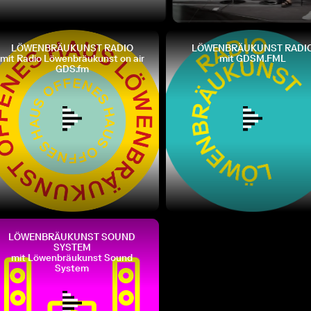
LÖWENBRÄUKUNST RADIO
LÖWENBRÄUKUNST RADI
mit Radio Löwenbräukunst on air
mit GDSM.FML
GDS.fm
LÖWENBRÄUKUNST SOUND
SYSTEM
mit Löwenbräukunst Sound
System