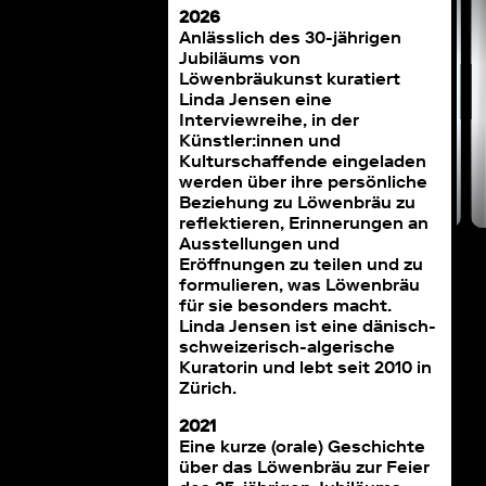
Martina Huber
mit Catherine Reymond
2026
Anlässlich des 30-jährigen
Jubiläums von
Löwenbräukunst kuratiert
Linda Jensen eine
Interviewreihe, in der
Künstler:innen und
Kulturschaffende eingeladen
werden über ihre persönliche
Beziehung zu Löwenbräu zu
reflektieren, Erinnerungen an
Ausstellungen und
Eröffnungen zu teilen und zu
formulieren, was Löwenbräu
für sie besonders macht.
Linda Jensen ist eine dänisch-
schweizerisch-algerische
Kuratorin und lebt seit 2010 in
Zürich.
2021
Eine kurze (orale) Geschichte
über das Löwenbräu zur Feier