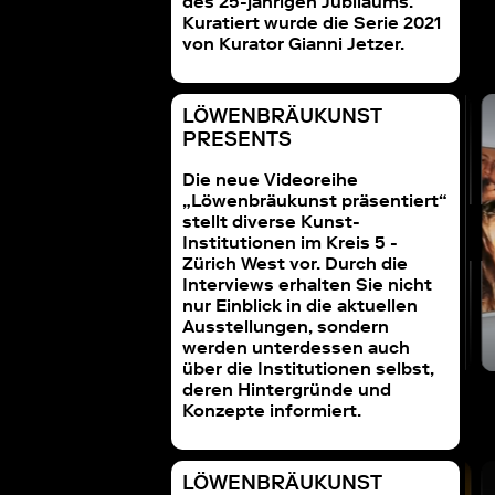
des 25-jährigen Jubiläums.
Kuratiert wurde die Serie 2021
von Kurator Gianni Jetzer.
LÖWENBRÄUKUNST
UKUNST PRESENTS
LÖWENBRÄUKUNST PRESENTS
PRESENTS
istic Intervention
mit Eva Presenhuber
s by Izidora | LETHE
Die neue Videoreihe
„Löwenbräukunst präsentiert“
stellt diverse Kunst-
Institutionen im Kreis 5 -
Zürich West vor. Durch die
Interviews erhalten Sie nicht
nur Einblick in die aktuellen
Ausstellungen, sondern
werden unterdessen auch
über die Institutionen selbst,
deren Hintergründe und
Konzepte informiert.
LÖWENBRÄUKUNST