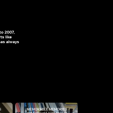
to 2007,
ts like
as always
MEMORABLE MEMORIES
MEMORABLE 