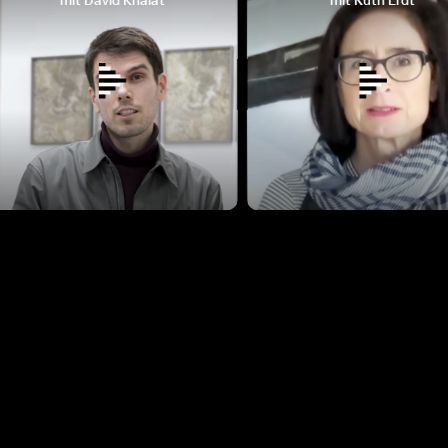
mit David Khalat
mit Ruth Erdt