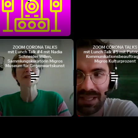
ZOOM CORONA TALKS
ZOOM CORONA TALKS
mit Lunch Talk #4 mit Nadia
mit Lunch Talk #5 mit Patrick 
Schneider Willen,
Kommunikationsbeauftragt
Sammlungskuratorin Migros
Migros Kulturprozent
Museum für Gegenwartskunst