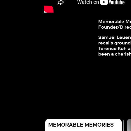
Memorable Me
Founder/Direc
Samuel Leuenb
recalls ground
Terence Koh a
been a cherish
MEMORABLE MEMORIES
ABLE MEMORIES
MEMORABLE MEMORIES