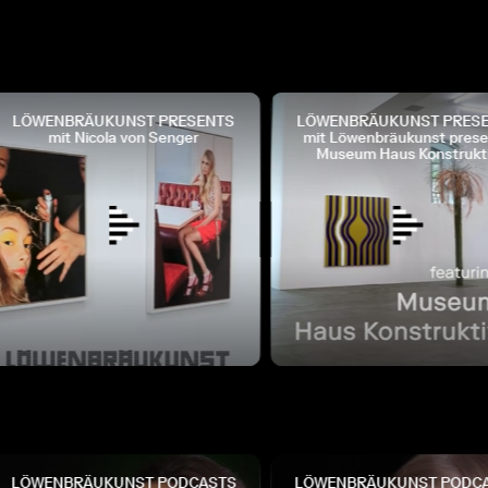
LÖWENBRÄUKUNST PRESENTS
LÖWENBRÄUKUNST PRESE
mit Nicola von Senger
mit Löwenbräukunst presen
Museum Haus Konstruktiv
LÖWENBRÄUKUNST PODCASTS
LÖWENBRÄUKUNST PODCA