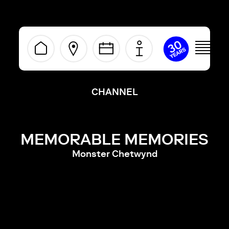
ivermectine
kopen
zonder
recept
CHANNEL
MEMORABLE MEMORIES
Monster Chetwynd